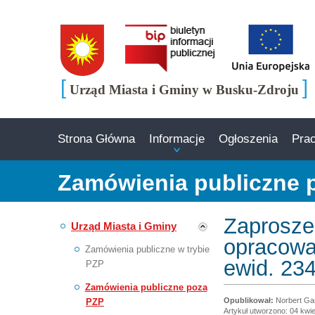
[
]
Urząd Miasta i Gminy w Busku-Zdroju
Strona Główna
Informacje
Ogłoszenia
Pra
Zamówienia publiczne 
Zaprosze
Urząd Miasta i Gminy
opracowan
Zamówienia publiczne w trybie
ewid. 23
PZP
Zamówienia publiczne poza
Norbert Ga
PZP
Artykuł utworzono: 04 kwie