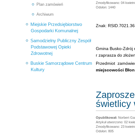
Zmodyfikowano: 04 kwietn
Plan zamówień
Odsłon: 1440
Archiwum
Miejskie Przedsiębiorstwo
Znak: RSID.7021.36
Gospodarki Komunalnej
Samodzielny Publiczny Zespół
Podstawowej Opieki
Gmina Busko-Zdrój n
Zdrowotnej
r zaprasza do złożen
Buskie Samorządowe Centrum
Przedmiot zamówie
Kultury
miejscowości Błon
Zaprosze
świetlicy
Norbert Ga
Artykuł utworzono: 02 kwie
Zmodyfikowano: 23 kwietn
Odsłon: 805