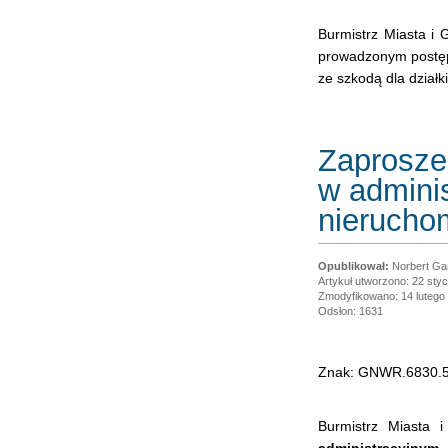
Burmistrz Miasta i 
prowadzonym postęp
ze szkodą dla działk
Zaprosze
w admini
nierucho
Norbert Ga
Artykuł utworzono: 22 sty
Zmodyfikowano: 14 lutego
Odsłon: 1631
Znak: GNWR.6830.5
Burmistrz Miasta 