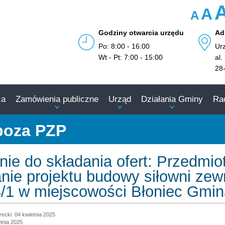
A
A
Godziny otwarcia urzędu
Ad
Po: 8:00 - 16:00
Ur
Wt - Pt: 7:00 - 15:00
al.
28
ca
Zamówienia publiczne
Urząd
Działania Gminy
Ra
poza PZP
nie do składania ofert: Przedmi
ie projektu budowy siłowni zewn
4/1 w miejscowości Błoniec Gmin
recki
04 kwietnia 2025
tnia 2025