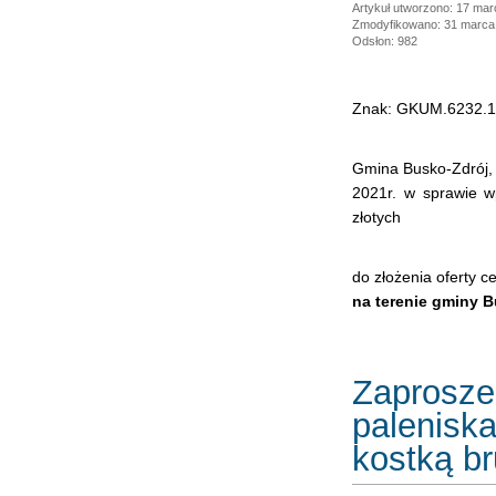
Artykuł utworzono: 17 ma
Zmodyfikowano: 31 marca
Odsłon: 982
Znak: GKUM.6232.1
Gmina Busko-Zdrój, 
2021r. w sprawie w
złotych
do złożenia oferty c
na terenie gminy 
Zaprosze
paleniska
kostką b