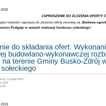
.2025
ZAPROSZENIE DO ZŁOŻENIA OFERTY 
jako Inwestor zaprasza do złożenia oferty cenowej na „
Budowa ogrodz
owości Podgaje w ramach realizacji funduszu sołeckiego
”.
nie do składania ofert: Wykonan
wej budowlano-wykonawczej rozb
 na terenie Gminy Busko-Zdrój w
 sołeckiego
recki
11 lutego 2025
go 2025
 2025
8.2025