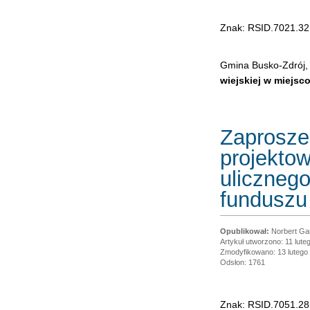
Znak: RSID.7021.32
Gmina Busko-Zdrój, 
wiejskiej w miejsc
Zaprosze
projekto
ulicznego
funduszu
Norbert Ga
Artykuł utworzono: 11 lute
Zmodyfikowano: 13 lutego
Odsłon: 1761
Znak: RSID.7051.2