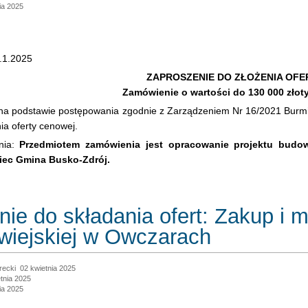
ia 2025
.1.2025
ZAPROSZENIE DO ZŁOŻENIA OFE
Zamówienie o wartości do 130 000 złot
a podstawie postępowania zgodnie z Zarządzeniem Nr 16/2021 Burmist
ia oferty cenowej.
nia:
Przedmiotem zamówienia jest opracowanie projektu budowy
iec Gmina Busko-Zdrój.
nie do składania ofert: Zakup i
 wiejskiej w Owczarach
recki
02 kwietnia 2025
tnia 2025
ia 2025