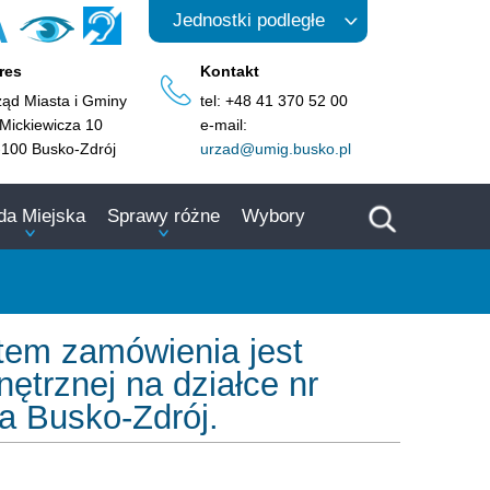
A
Jednostki podległe
res
Kontakt
ząd Miasta i Gminy
tel: +48 41 370 52 00
 Mickiewicza 10
e-mail:
-100 Busko-Zdrój
urzad@umig.busko.pl
da Miejska
Sprawy różne
Wybory
otem zamówienia jest
ętrznej na działce nr
a Busko-Zdrój.