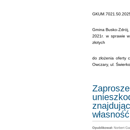
GKUM.7021.50.202
Gmina Busko-Zdrój, 
2021r. w sprawie w
złotych
do złożenia oferty
Owczary, ul. Świerk
Zaprosze
unieszko
znajdując
własność
Norbert Ga