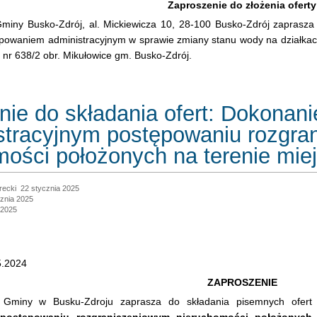
Zaproszenie do złożenia oferty
Gminy Busko-Zdrój, al. Mickiewicza 10, 28-100 Busko-Zdrój zaprasza
owaniem administracyjnym w sprawie zmiany stanu wody na działkach
i nr 638/2 obr. Mikułowice gm. Busko-Zdrój.
nie do składania ofert: Dokonan
stracyjnym postępowaniu rozgra
mości położonych na terenie mie
recki
22 stycznia 2025
cznia 2025
 2025
.2024
ZAPROSZENIE
i Gminy w Busku-Zdroju zaprasza do składania pisemnych ofert 