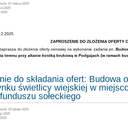
recki
07 marca 2025
rca 2025
 2025
.2.2025
ZAPROSZENIE DO ZŁOŻENIA OFERTY 
aprasza do złożenia oferty cenowej na wykonanie zadania pn.:
Budow
a terenu przy altanie kostką brukową w Podgajach
(w ramach bu
ie do składania ofert: Budowa o
ynku świetlicy wiejskiej w miej
i funduszu sołeckiego
recki
25 lutego 2025
go 2025
 2025