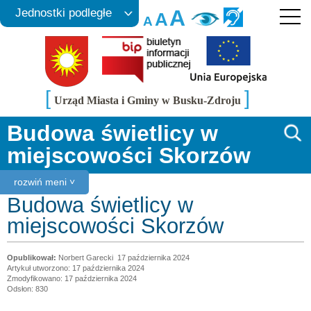
A
Jednostki podległe
A
A
[
]
Urząd Miasta i Gminy w Busku-Zdroju
Budowa świetlicy w
miejscowości Skorzów
rozwiń meni ˅
Budowa świetlicy w
miejscowości Skorzów
Norbert Garecki
17 października 2024
Artykuł utworzono: 17 października 2024
Zmodyfikowano: 17 października 2024
Odsłon: 830