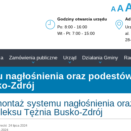
A
A
Godziny otwarcia urzędu
Ad
Po: 8:00 - 16:00
Ur
Wt - Pt: 7:00 - 15:00
al.
28
ca
Zamówienia publiczne
Urząd
Działania Gminy
Ra
 nagłośnienia oraz podestów
o-Zdrój
montaż systemu nagłośnienia or
leksu Tężnia Busko-Zdrój
recki
24 lipca 2024
a 2024