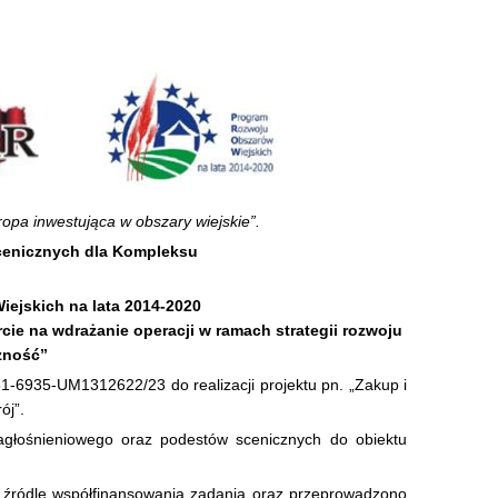
opa inwestująca w obszary wiejskie”.
cenicznych dla Kompleksu
ejskich na lata 2014-2020
cie na wdrażanie operacji w ramach strategii rozwoju
zność”
-6935-UM1312622/23 do realizacji projektu pn. „Zakup i
ój”.
głośnieniowego oraz podestów scenicznych do obiektu
 o źródle współfinansowania zadania oraz przeprowadzono