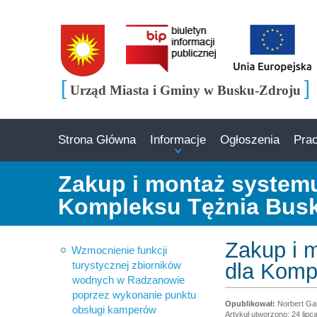
[
]
Urząd Miasta i Gminy w Busku-Zdroju
Strona Główna
Informacje
Ogłoszenia
Pra
Zakup i montaż systemu
Kompleksu Tężnia Busk
Zakup i 
Wzmocnienie funkcji
turystycznej zbiorników
dla Komp
wodnych w Radzanowie
poprzez wykonanie punktu
Norbert Ga
obsługi kamperów
Artykuł utworzono: 24 lipc