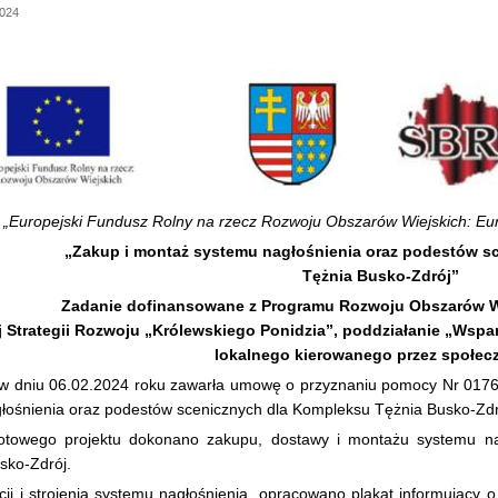
2024
„Europejski Fundusz Rolny na rzecz Rozwoju Obszarów Wiejskich: Eur
„Zakup i montaż systemu nagłośnienia oraz podestów s
Tężnia Busko-Zdrój”
Zadanie dofinansowane z Programu Rozwoju Obszarów Wi
 Strategii Rozwoju „Królewskiego Ponidzia”, poddziałanie „Wspar
lokalnego kierowanego przez społec
w dniu 06.02.2024 roku zawarła umowę o przyznaniu pomocy Nr 01761
ośnienia oraz podestów scenicznych dla Kompleksu Tężnia Busko-Zdr
towego projektu dokonano zakupu, dostawy i montażu systemu na
sko-Zdrój.
ji i strojenia systemu nagłośnienia, opracowano plakat informujący