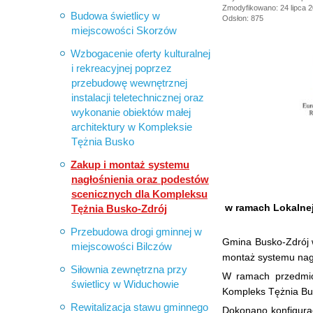
Zmodyfikowano: 24 lipca 
Budowa świetlicy w
Odsłon: 875
miejscowości Skorzów
Wzbogacenie oferty kulturalnej
i rekreacyjnej poprzez
przebudowę wewnętrznej
instalacji teletechnicznej oraz
wykonanie obiektów małej
architektury w Kompleksie
Tężnia Busko
Zakup i montaż systemu
nagłośnienia oraz podestów
scenicznych dla Kompleksu
w ramach Lokalnej
Tężnia Busko-Zdrój
Przebudowa drogi gminnej w
Gmina Busko-Zdrój 
miejscowości Bilczów
montaż systemu nagł
Siłownia zewnętrzna przy
W ramach przedmio
świetlicy w Widuchowie
Kompleks Tężnia Bu
Rewitalizacja stawu gminnego
Dokonano konfigurac