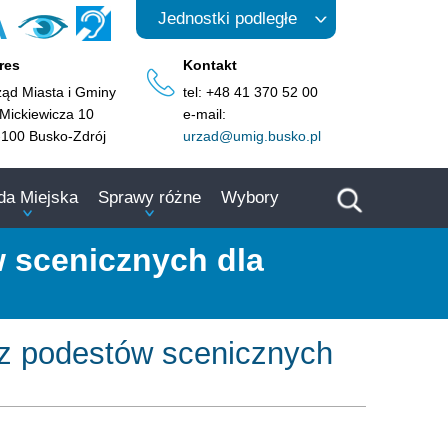
A
Jednostki podległe
res
Kontakt
ząd Miasta i Gminy
tel: +48 41 370 52 00
 Mickiewicza 10
e-mail:
-100 Busko-Zdrój
urzad@umig.busko.pl
da Miejska
Sprawy różne
Wybory
 scenicznych dla
az podestów scenicznych