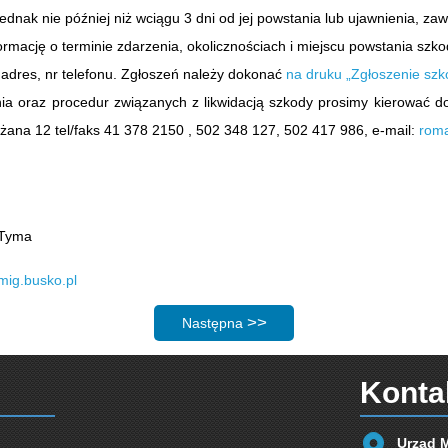
jednak nie później niż wciągu 3 dni od jej powstania lub ujawnienia, z
ormację o terminie zdarzenia, okolicznościach i miejscu powstania szk
 adres, nr telefonu. Zgłoszeń należy dokonać
na druku „Zgłoszenie szk
ia oraz procedur związanych z likwidacją szkody prosimy kierować d
óżana 12 tel/faks 41 378 2150 , 502 348 127, 502 417 986, e-mail:
rom
 Tyma
ig.busko.pl
Następna strona: Informacje dla Mieszka
Następna
Konta
Urząd 