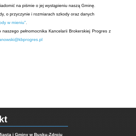
awiadomić na piśmie o jej wystąpieniu naszą Gminę.
ody, o przyczynie i rozmiarach szkody oraz danych
ody w mieniu"
.
o naszego pełnomocnika Kancelarii Brokerskiej Progres z
anowski@kbprogres.pl
ńców
kt
Miasta i Gminy w Busku-Zdroju