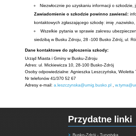
Niezwłocznie po uzyskaniu informacji o szkodzie, 
Zawiadomienie o szkodzie powinno zawierać:
inf
kontaktowych zgłaszającego szkodę: imię ,nazwisko,
Wszelkie pytania w sprawie zakresu ubezpieczen
siedzibą w Busku Zdroju, 28 -100 Busko Zdrój, ul. R
Dane kontaktowe do zgłoszenia szkody:
Urząd Miasta i Gminy w Busku-Zdroju
Adres: ul. Mickiewicza 10, 28-100 Busko-Zdrój
Osoby odpowiedzialne: Agnieszka Leszczyńska, Wioletta
Nr telefonów 41/370 52 67
Adresy e-mail:
a.leszczynska@umig.busko.pl
,
w.tyma@um
Przydatne linki
Busko-Zdrój - Turystyka