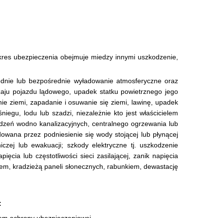
kres ubezpieczenia obejmuje miedzy innymi uszkodzenie,
rednie lub bezpośrednie wyładowanie atmosferyczne oraz
zaju pojazdu lądowego, upadek statku powietrznego jego
enie ziemi, zapadanie i osuwanie się ziemi, lawinę, upadek
egu, lodu lub szadzi, niezależnie kto jest właścicielem
dzeń wodno kanalizacyjnych, centralnego ogrzewania lub
owana przez podniesienie się wody stojącej lub płynącej
zej lub ewakuacji; szkody elektryczne tj. uszkodzenie
cia lub częstotliwości sieci zasilającej, zanik napięcia
iem, kradzieżą paneli słonecznych, rabunkiem, dewastację
: