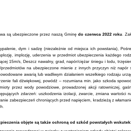
stwa są ubezpieczone przez naszą Gminę
do czerwca 2022 roku
. Za
zypalenie, dym i sadzę (niezależnie od miejsca ich powstania), Poś
plozję, implozję, uderzenia w przedmiot ubezpieczenia każdego rod
ającej 15m/s, Deszcz nawalny, grad, napór/ciężar śniegu i lodu, trzęsi
przedmiotów na ubezpieczone mienie z innych przyczyn niż napór śni
 spowodowane awarią lub wadliwym działaniem wszelkiego rodzaju urzą
rzenie fali dźwiękowej, powódź – rozumiana min. jako szkoda spowod
ty przez wody powodziowe, prowadzonej akcji ratowniczej, gaśnic
ujących zdarzeń: uszkodzenia izolacji, zwarcie, zmiana wartości napię
onowanie zabezpieczeń chroniących przed napięciem, kradzieżą z właman
ch.
pieczenia objęte są także ochroną od szkód powstałych wskutek