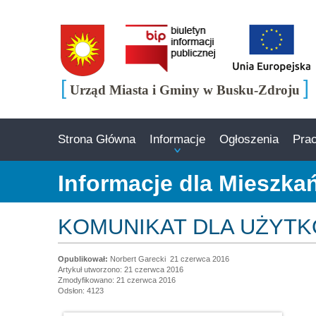
[
]
Urząd Miasta i Gminy w Busku-Zdroju
Strona Główna
Informacje
Ogłoszenia
Pra
Informacje dla Mieszk
KOMUNIKAT DLA UŻYTK
Norbert Garecki
21 czerwca 2016
Artykuł utworzono: 21 czerwca 2016
Zmodyfikowano: 21 czerwca 2016
Odsłon: 4123