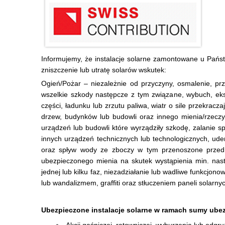
Informujemy, że instalacje solarne zamontowane u Pań
zniszczenie lub utratę solarów wskutek:
Ogień/Pożar – niezależnie od przyczyny, osmalenie, pr
wszelkie szkody następcze z tym związane, wybuch, eks
części, ładunku lub zrzutu paliwa, wiatr o sile przekracz
drzew, budynków lub budowli oraz innego mienia/rzeczy/
urządzeń lub budowli które wyrządziły szkodę, zalanie
innych urządzeń technicznych lub technologicznych, ude
oraz spływ wody ze zboczy w tym przenoszone przedmio
ubezpieczonego mienia na skutek wystąpienia min. następ
jednej lub kilku faz, niezadziałanie lub wadliwe funkcj
lub wandalizmem, graffiti oraz stłuczeniem paneli solarny
Ubezpieczone instalacje solarne w ramach sumy ubez