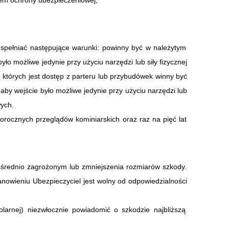
sem ochrony ubezpieczeniowej,
spełniać następujące warunki: powinny być w należytym
ło możliwe jedynie przy użyciu narzędzi lub siły fizycznej
tórych jest dostęp z parteru lub przybudówek winny być
aby wejście było możliwe jedynie przy użyciu narzędzi lub
wych.
corocznych przeglądów kominiarskich oraz raz na pięć lat
średnio zagrożonym lub zmniejszenia rozmiarów szkody.
nowieniu Ubezpieczyciel jest wolny od odpowiedzialności
solarnej) niezwłocznie powiadomić o szkodzie najbliższą