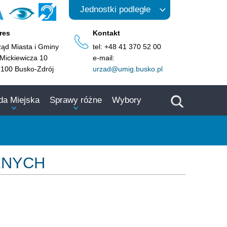
A
Jednostki podległe
res
Kontakt
ząd Miasta i Gminy
tel: +48 41 370 52 00
 Mickiewicza 10
e-mail:
-100 Busko-Zdrój
urzad@umig.busko.pl
da Miejska
Sprawy różne
Wybory
RNYCH