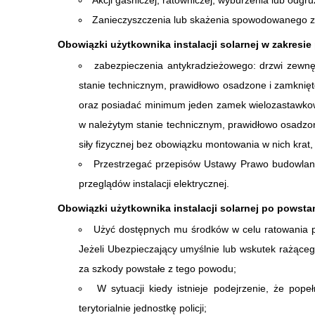
Akcji gaśniczej, ratowniczej, wyburzenia lub od
Zanieczyszczenia lub skażenia spowodowanego z
Obowiązki użytkownika instalacji solarnej w zakresie
zabezpieczenia antykradzieżowego: drzwi zewnę
stanie technicznym, prawidłowo osadzone i zamknięte 
oraz posiadać minimum jeden zamek wielozastawkowy
w należytym stanie technicznym, prawidłowo osadzone
siły fizycznej bez obowiązku montowania w nich kra
Przestrzegać przepisów Ustawy Prawo budowlane w 
przeglądów instalacji elektrycznej.
Obowiązki użytkownika instalacji solarnej po powsta
Użyć dostępnych mu środków w celu ratowania p
Jeżeli Ubezpieczający umyślnie lub wskutek rażące
za szkody powstałe z tego powodu;
W sytuacji kiedy istnieje podejrzenie, że pope
terytorialnie jednostkę policji;