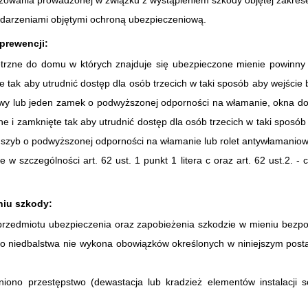
gruzowania prowadzonej w związku z wystąpieniem szkody objętej zakre
darzeniami objętymi ochroną ubezpieczeniową.
 prewencji:
trzne do domu w których znajduje się ubezpieczone mienie powinny 
tak aby utrudnić dostęp dla osób trzecich w taki sposób aby wejście by
 lub jeden zamek o podwyższonej odporności na włamanie, okna do k
 i zamknięte tak aby utrudnić dostęp dla osób trzecich w taki sposób 
t, szyb o podwyższonej odporności na włamanie lub rolet antywłamanio
szczególności art. 62 ust. 1 punkt 1 litera c oraz art. 62 ust.2. - 
niu szkody:
rzedmiotu ubezpieczenia oraz zapobieżenia szkodzie w mieniu bezpo
go niedbalstwa nie wykona obowiązków określonych w niniejszym posta
łniono przestępstwo (dewastacja lub kradzież elementów instalacji 