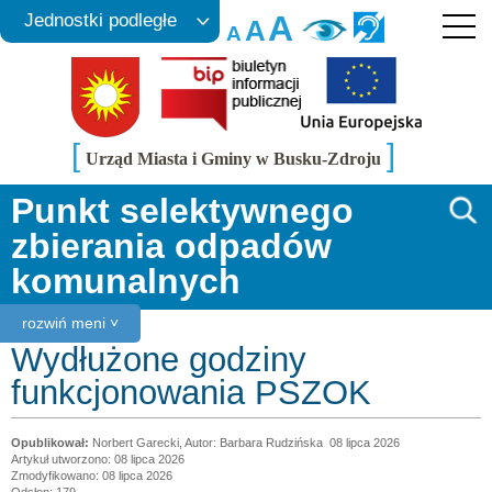
A
Jednostki podległe
A
A
[
]
Urząd Miasta i Gminy w Busku-Zdroju
Punkt selektywnego
zbierania odpadów
komunalnych
rozwiń meni ˅
Wydłużone godziny
funkcjonowania PSZOK
Norbert Garecki, Autor: Barbara Rudzińska
08 lipca 2026
Artykuł utworzono: 08 lipca 2026
Zmodyfikowano: 08 lipca 2026