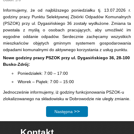
Odsłon: 179
Informujemy, że od najbliższego poniedziałku tj. 13.07.2026 r.
godziny pracy Punktu Selektywnej Zbiórki Odpadów Komunalnych
(PSZOK) przy ul. Dygasińskiego 36 zostały wydłużone. Zmiana ta
powstała z myślą o osobach pracujących, aby umożliwić im
wygodne oddanie odpadów. Serdecznie zachęcamy wszystkich
mieszkańców objętych gminnym systemem gospodarowania
odpadami komunalnymi do aktywnego korzystania z usług punktu.
Nowe godziny pracy PSZOK przy ul. Dygasińskiego 36, 28-100
Busko-Zdrój:
Poniedziałek: 7:00 – 17:00
Wtorek – Piątek: 7:00 – 15:00
Jednocześnie informujemy, iż godziny funkcjonowania PSZOK-u
zlokalizowanego na składowisku w Dobrowodzie nie uległy zmianie.
Następna strona: Punkt selektywnego zb
Następna
Kontakt