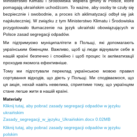
Ministerstwo Klimatu i Środowiska wspiera gminy w Polsce, które
pomagają ukraińskim uchodźcom. To ważne, aby osoby te czuły się
bezpiecznie i swobodnie, a proces ich aklimatyzacji odbył się jak
najskuteczniej. W związku z tym Ministerstwo Klimatu i Środowiska
przygotowało tłumaczenie na język ukraiński obowiązujących w
Polsce zasad segregacji odpadów.
Ми підтримуємо муніципалітети в Польщі, які допомагають
українським біженцям. Важливо, щоб ці люди відчували себе в
нашій країні безпечно і спокійно і щоб процес їх акліматизації
проходив якомога ефективніше.
Тому ми підготували переклад українською мовою правил
сортування відходів, що діють у Польщі. Ми сподіваємося, що
ця акція, нехай навіть невелика, сприятиме тому, що українцям
стане легше жити в нашій країні.
Materiały
Kliknij tutaj, aby pobrać zasady segregacji odpadów w języku
ukraińskim
Zasady​_segregacji​_w​_języku​_Ukraińskim.docx
0.02MB
Kliknij tutaj, aby pobrać zasady segregacji odpadów w języku
polskim