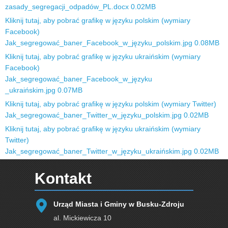
zasady​_segregacji​_odpadów​_PL.docx
0.02MB
Kliknij tutaj, aby pobrać grafikę w języku polskim (wymiary
Facebook)
Jak​_segregować​_baner​_Facebook​_w​_języku​_polskim.jpg
0.08MB
Kliknij tutaj, aby pobrać grafikę w języku ukraińskim (wymiary
Facebook)
Jak​_segregować​_baner​_Facebook​_w​_języku​
_ukraińskim.jpg
0.07MB
Kliknij tutaj, aby pobrać grafikę w języku polskim (wymiary Twitter)
Jak​_segregować​_baner​_Twitter​_w​_języku​_polskim.jpg
0.02MB
Kliknij tutaj, aby pobrać grafikę w języku ukraińskim (wymiary
Twitter)
Jak​_segregować​_baner​_Twitter​_w​_języku​_ukraińskim.jpg
0.02MB
Kontakt
Urząd Miasta i Gminy w Busku-Zdroju
al. Mickiewicza 10