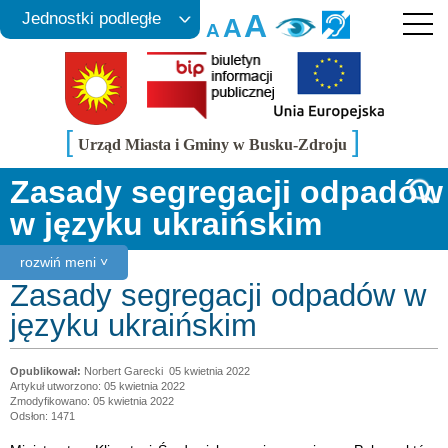
A
Jednostki podległe
A
A
[
]
Urząd Miasta i Gminy w Busku-Zdroju
Zasady segregacji odpadów
w języku ukraińskim
rozwiń meni ˅
Zasady segregacji odpadów w
języku ukraińskim
Norbert Garecki
05 kwietnia 2022
Artykuł utworzono: 05 kwietnia 2022
Zmodyfikowano: 05 kwietnia 2022
Odsłon: 1471