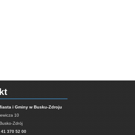
kt
Miasta i Gminy w Busku-Zdroju
iewicza 10
Busko-Zdrój
 41 370 52 00