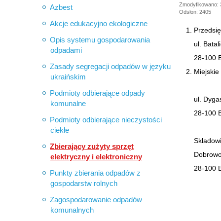
Zmodyfikowano: 3
Azbest
Odsłon: 2405
Akcje edukacyjno ekologiczne
Przedsi
Opis systemu gospodarowania
ul. Bata
odpadami
28-100 
Zasady segregacji odpadów w języku
Miejskie
ukraińskim
Podmioty odbierające odpady
ul. Dyga
komunalne
28-100 
Podmioty odbierające nieczystości
ciekłe
Składow
Zbierający zużyty sprzęt
Dobrow
elektryczny i elektroniczny
28-100 
Punkty zbierania odpadów z
gospodarstw rolnych
Zagospodarowanie odpadów
komunalnych