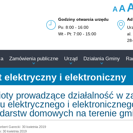
A
A
Godziny otwarcia urzędu
Ad
Po: 8:00 - 16:00
Ur
Wt - Pt: 7:00 - 15:00
al.
28
ca
Zamówienia publiczne
Urząd
Działania Gminy
Ra
 elektryczny i elektroniczny
oty prowadzące działalność w za
tu elektrycznego i elektroniczn
darstw domowych na terenie gmi
rbert Garecki
30 kwietnia 2019
: 30 kwietnia 2019