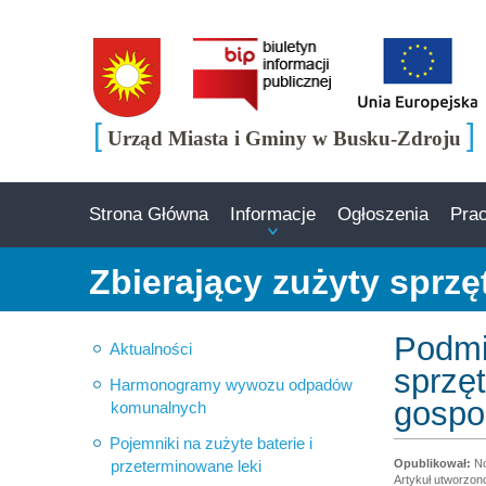
[
]
Urząd Miasta i Gminy w Busku-Zdroju
Strona Główna
Informacje
Ogłoszenia
Pra
Zbierający zużyty sprzęt
Podmi
Aktualności
sprzę
Harmonogramy wywozu odpadów
gospo
komunalnych
Pojemniki na zużyte baterie i
przeterminowane leki
No
Artykuł utworzono