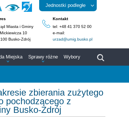
A
Jednostki podległe
res
Kontakt
ząd Miasta i Gminy
tel: +48 41 370 52 00
 Mickiewicza 10
e-mail:
-100 Busko-Zdrój
urzad@umig.busko.pl
da Miejska
Sprawy różne
Wybory
kresie zbierania zużytego
ego pochodzącego z
ny Busko-Zdrój