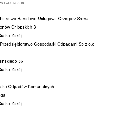
0 kwietnia 2019
ębiorstwo Handlowo-Usługowe Grzegorz Sarna
lionów Chłopskich 3
Busko-Zdrój
 Przedsiębiorstwo Gospodarki Odpadami Sp z o.o.
sińskiego 36
Busko-Zdrój
isko Odpadów Komunalnych
oda
Busko-Zdrój