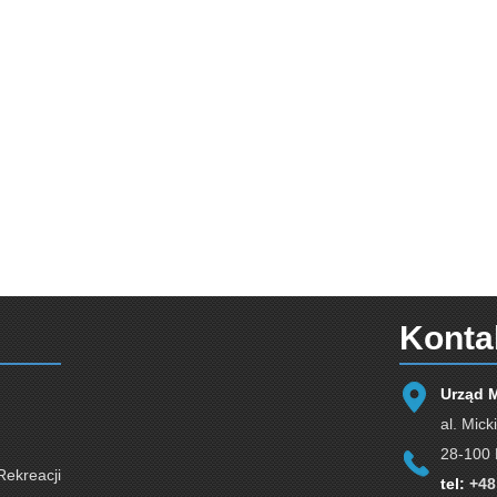
Konta
Urząd 
al. Mick
28-100 
Rekreacji
tel:
+48