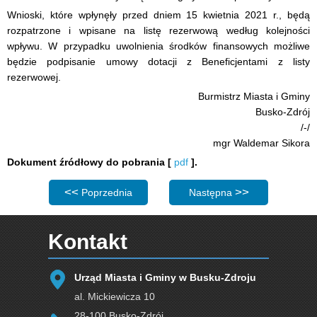
Wnioski, które wpłynęły przed dniem 15 kwietnia 2021 r., będą
rozpatrzone i wpisane na listę rezerwową według kolejności
wpływu. W przypadku uwolnienia środków finansowych możliwe
będzie podpisanie umowy dotacji z Beneficjentami z listy
rezerwowej.
Burmistrz Miasta i Gminy
Busko-Zdrój
/-/
mgr Waldemar Sikora
Dokument źródłowy do pobrania [
pdf
].
Poprzednia strona: Ruszyła V edycja gminnego progr
Następna strona: Ruszyła 
Poprzednia
Następna
Kontakt
Urząd Miasta i Gminy w Busku-Zdroju
al. Mickiewicza 10
28-100 Busko-Zdrój