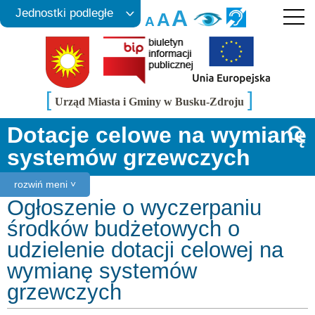
A
Jednostki podległe
A
A
[
]
Urząd Miasta i Gminy w Busku-Zdroju
Dotacje celowe na wymianę
systemów grzewczych
rozwiń meni ˅
Ogłoszenie o wyczerpaniu
środków budżetowych o
udzielenie dotacji celowej na
wymianę systemów
grzewczych