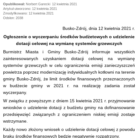
Norbert Garecki
12 kwietnia 2021
Artykuł utworzono: 12 kwietnia 2021
Zmodyfikowano: 12 kwietnia 2021
Odsłon: 2038
Busko-Zdrój, dnia 12 kwietnia 2021 r.
Ogłoszenie o wyczerpaniu środków budżetowych o udzielenie
dotacji celowej na wymianę systemów grzewczych
Burmistrz Miasta i Gminy Busko-Zdrój informuje wszystkich
zainteresowanych uzyskaniem dotacji celowej na wymianę
systemów grzewczych w celu ograniczenia emisji zanieczyszczeń
powietrza poprzez modernizację indywidualnych kotłowni na terenie
gminy Busko-Zdrój, że limit środków finansowych przeznaczonych
w budżecie gminy w 2021 r. na realizację zadania został
wyczerpany.
W związku z powyższym z dniem 15 kwietnia 2021 r. przyjmowanie
wniosków o udzielenie dotacji z budżetu gminy na dofinansowanie
przedsięwzięć związanych z ograniczeniem niskiej emisji zostaje
wstrzymane.
Każdy nowo złożony wniosek o udzielenie dotacji celowej z powodu
braku środków finansowych będzie negatywnie rozpatrzony.