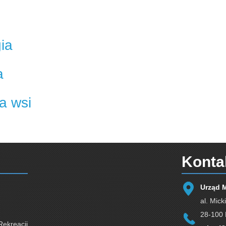
ia
a
a wsi
Konta
Urząd 
al. Mick
28-100 
Rekreacji