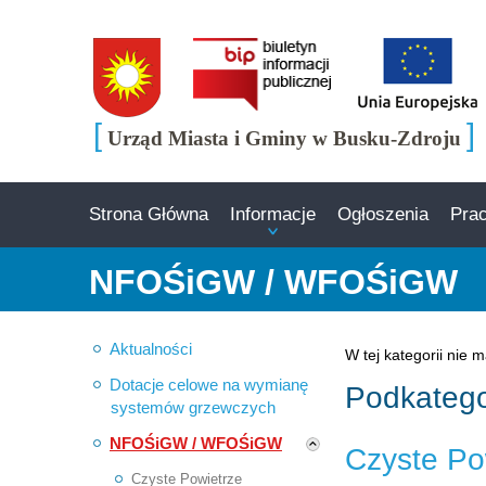
[
]
Urząd Miasta i Gminy w Busku-Zdroju
Strona Główna
Informacje
Ogłoszenia
Pra
NFOŚiGW / WFOŚiGW
Aktualności
Informacja
W tej kategorii nie 
Dotacje celowe na wymianę
Podkatego
systemów grzewczych
NFOŚiGW / WFOŚiGW
Czyste Po
Czyste Powietrze