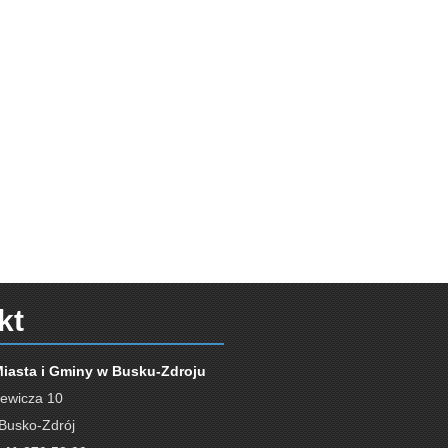
kt
Miasta i Gminy w Busku-Zdroju
iewicza 10
Busko-Zdrój