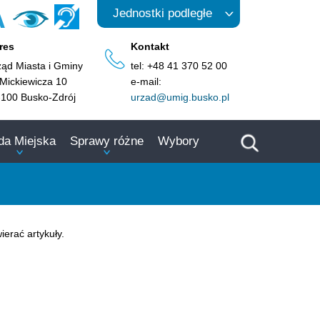
A
Jednostki podległe
res
Kontakt
ząd Miasta i Gminy
tel: +48 41 370 52 00
 Mickiewicza 10
e-mail:
-100 Busko-Zdrój
urzad@umig.busko.pl
da Miejska
Sprawy różne
Wybory
ierać artykuły.