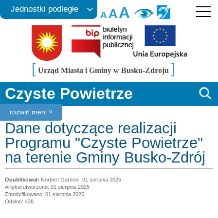
A
Jednostki podległe
A
A
[
]
Urząd Miasta i Gminy w Busku-Zdroju
Czyste Powietrze
rozwiń meni ˅
Dane dotyczące realizacji
Programu "Czyste Powietrze"
na terenie Gminy Busko-Zdrój
Norbert Garecki
01 sierpnia 2025
Artykuł utworzono: 01 sierpnia 2025
Zmodyfikowano: 01 sierpnia 2025
Odsłon: 438