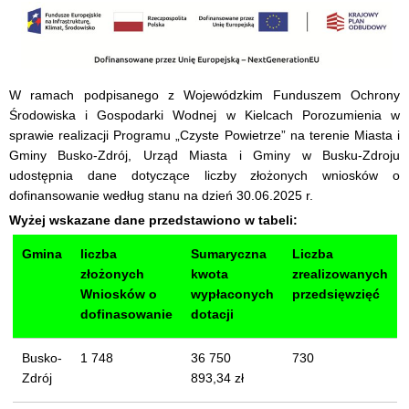
W ramach podpisanego z Wojewódzkim Funduszem Ochrony
Środowiska i Gospodarki Wodnej w Kielcach Porozumienia w
sprawie realizacji Programu „Czyste Powietrze” na terenie Miasta i
Gminy Busko-Zdrój, Urząd Miasta i Gminy w Busku-Zdroju
udostępnia dane dotyczące liczby złożonych wniosków o
dofinansowanie według stanu na dzień 30.06.2025 r.
Wyżej wskazane dane przedstawiono w tabeli:
Gmina
liczba
Sumaryczna
Liczba
złożonych
kwota
zrealizowanych
Wniosków o
wypłaconych
przedsięwzięć
dofinasowanie
dotacji
Busko-
1 748
36 750
730
Zdrój
893,34 zł