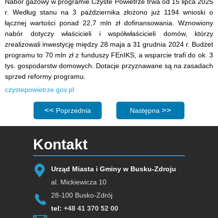
Nabór gazowy w programie Czyste Powietrze trwa od 15 lipca 2025
r. Według stanu na 3 października złożono już 1194 wnioski o
łącznej wartości ponad 22,7 mln zł dofinansowania. Wznowiony
nabór dotyczy właścicieli i współwłaścicieli domów, którzy
zrealizowali inwestycję między 28 maja a 31 grudnia 2024 r. Budżet
programu to 70 mln zł z funduszy FEnIKS, a wsparcie trafi do ok. 3
tys. gospodarstw domowych. Dotacje przyznawane są na zasadach
sprzed reformy programu.
czystepowietrze.gov.pl
Poprzednia strona: Przypominamy! Nieprzerwane wydaw
Następna strona: Dane dotyc
Poprzednia
Następna
Kontakt
Urząd Miasta i Gminy w Busku-Zdroju
al. Mickiewicza 10
28-100 Busko-Zdrój
tel:
+48 41 370 52 00