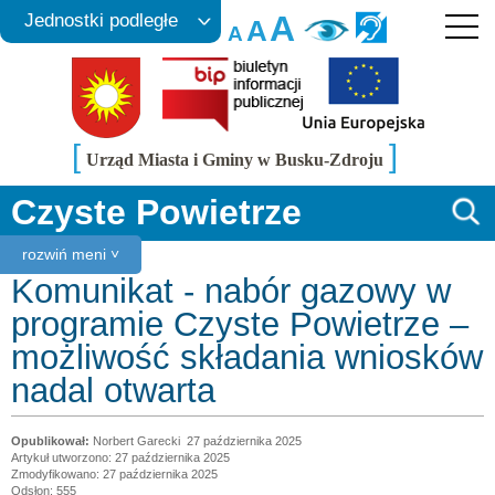
A
Jednostki podległe
A
A
[
]
Urząd Miasta i Gminy w Busku-Zdroju
Czyste Powietrze
rozwiń meni ˅
Komunikat - nabór gazowy w
programie Czyste Powietrze –
możliwość składania wniosków
nadal otwarta
Norbert Garecki
27 października 2025
Artykuł utworzono: 27 października 2025
Zmodyfikowano: 27 października 2025
Odsłon: 555