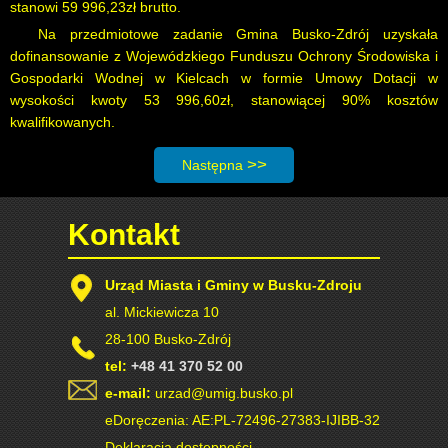
stanowi 59 996,23zł brutto.
Na przedmiotowe zadanie Gmina Busko-Zdrój uzyskała
dofinansowanie z Wojewódzkiego Funduszu Ochrony Środowiska i
Gospodarki Wodnej w Kielcach w formie Umowy Dotacji w
wysokości kwoty 53 996,60zł, stanowiącej 90% kosztów
kwalifikowanych.
Następna strona: Remont ulicy Jaśminowe
Następna
Kontakt
Urząd Miasta i Gminy w Busku-Zdroju
al. Mickiewicza 10
28-100 Busko-Zdrój
tel:
+48 41 370 52 00
e-mail:
urzad@umig.busko.pl
eDoręczenia: AE:PL-72496-27383-IJIBB-32
Deklaracja dostępności