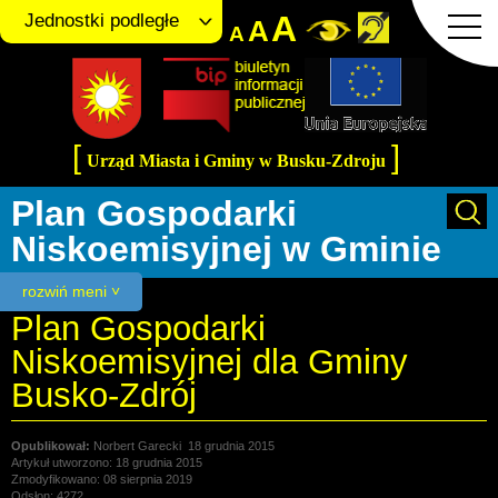
A
Jednostki podległe
A
A
[
]
Urząd Miasta i Gminy w Busku-Zdroju
Plan Gospodarki
Niskoemisyjnej w Gminie
rozwiń meni ˅
Plan Gospodarki
Niskoemisyjnej dla Gminy
Busko-Zdrój
Norbert Garecki
18 grudnia 2015
Artykuł utworzono: 18 grudnia 2015
Zmodyfikowano: 08 sierpnia 2019
Odsłon: 4272