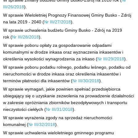
W sprawie zmiany budżetu Gminy Busko-Zdrój na 2018 rok (
Nr
III/26/2018
).
W sprawie Wieloletniej Prognozy Finansowej Gminy Busko - Zdrój
na lata 2019 - 2040 (
Nr III/27/2018
).
W sprawie uchwalenia budżetu Gminy Busko - Zdrój na 2019
rok (
Nr III/28/2018
).
W sprawie poboru opłaty za gospodarowanie odpadami
komunalnymi w drodze inkasa oraz wyznaczenia inkasentów i
określenia wysokości wynagrodzenia za inkaso (
Nr III/29/2018
).
W sprawie poboru podatku rolnego, podatku leśnego, podatku od
nieruchomości w drodze inkasa oraz określenia inkasentów i
terminów płatności dla inkasentów (
Nr III/30/2018
).
W sprawie wymagań, jakie powinien spełniać przedsiębiorca
ubiegający się o uzyskanie zezwolenia na prowadzenie działalności
w zakresie opróżniania zbiorników bezodpływowych i transportu
nieczystości ciekłych (
Nr III/31/2018
).
W sprawie wyrażenia zgody na sprzedaż nieruchomości
komunalnej (
Nr III/32/2018
).
W sprawie uchwalenia wieloletniego gminnego programu