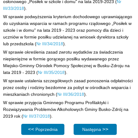
osłonowego „Posiłek w szkole i domu" na lata 2019-2023 (
Nr
III/33/2018
).
W sprawie podwyższenia kryterium dochodowego uprawniającego
do uzyskania wsparcia w ramach programu rządowego „Posiłek w
szkole i w domu" na lata 2019 - 2023 oraz pomocy dla dzieci i
uczniów w formie posiłku udzielanej na wniosek dyrektora szkoły
lub przedszkola (
Nr III/34/2018
).
W sprawie określenia zasad zwrotu wydatków za świadczenia
niepieniężne w formie gorącego posiłku wydawanego przez
Miejsko-Gminny Ośrodek Pomocy Społecznej w Busku-Zdroju na
lata 2019 - 2023 (
Nr III/35/2018
).
W sprawie ustalenia szczegółowych zasad ponoszenia odpłatności
przez osoby i rodziny bezdomne za pobyt w ośrodkach wsparcia i
mieszkaniach chronionych (
Nr III/36/2018
).
W sprawie przyjęcia Gminnego Programu Profilaktyki i
Rozwiązywania Problemów Alkoholowych Gminy Busko-Zdrój na
2019 rok (
Nr III/37/2018
).
Poprzednia strona: Sesja IV - projekty uchwał Rady Miej
Następna strona: Sesja II - 
Poprzednia
Następna