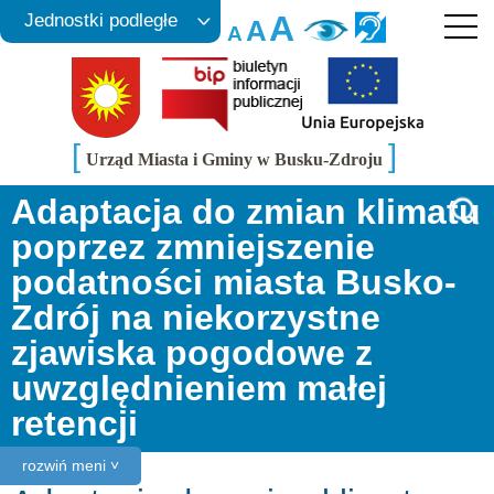
A
Jednostki podległe
A
A
[
]
Urząd Miasta i Gminy w Busku-Zdroju
Adaptacja do zmian klimatu
poprzez zmniejszenie
podatności miasta Busko-
Zdrój na niekorzystne
zjawiska pogodowe z
uwzględnieniem małej
retencji
rozwiń meni ˅