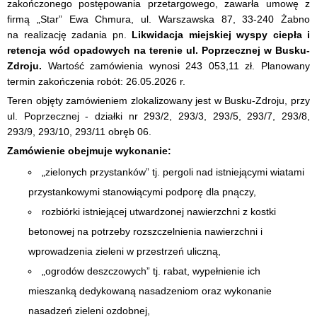
zakończonego postępowania przetargowego, zawarła umowę z
firmą „Star” Ewa Chmura, ul. Warszawska 87, 33-240 Żabno
na realizację zadania pn.
Likwidacja miejskiej wyspy ciepła i
retencja wód opadowych na terenie ul. Poprzecznej w Busku-
Zdroju.
Wartość zamówienia wynosi 243 053,11 zł. Planowany
termin zakończenia robót: 26.05.2026 r.
Teren objęty zamówieniem zlokalizowany jest w Busku-Zdroju, przy
ul. Poprzecznej - działki nr 293/2, 293/3, 293/5, 293/7, 293/8,
293/9, 293/10, 293/11 obręb 06.
Zamówienie obejmuje wykonanie:
„zielonych przystanków” tj. pergoli nad istniejącymi wiatami
przystankowymi stanowiącymi podporę dla pnączy,
rozbiórki istniejącej utwardzonej nawierzchni z kostki
betonowej na potrzeby rozszczelnienia nawierzchni i
wprowadzenia zieleni w przestrzeń uliczną,
„ogrodów deszczowych” tj. rabat, wypełnienie ich
mieszanką dedykowaną nasadzeniom oraz wykonanie
nasadzeń zieleni ozdobnej,