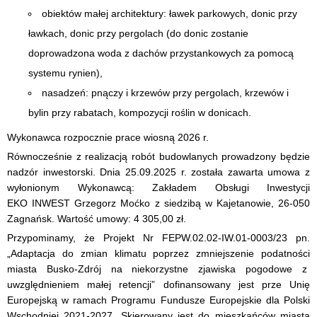
obiektów małej architektury: ławek parkowych, donic przy
ławkach, donic przy pergolach (do donic zostanie
doprowadzona woda z dachów przystankowych za pomocą
systemu rynien),
nasadzeń: pnączy i krzewów przy pergolach, krzewów i
bylin przy rabatach, kompozycji roślin w donicach.
Wykonawca rozpocznie prace wiosną 2026 r.
Równocześnie z realizacją robót budowlanych prowadzony będzie
nadzór inwestorski. Dnia 25.09.2025 r. została zawarta umowa z
wyłonionym Wykonawcą: Zakładem Obsługi Inwestycji
EKO INWEST Grzegorz Moćko z siedzibą w Kajetanowie, 26-050
Zagnańsk. Wartość umowy: 4 305,00 zł.
Przypominamy, że Projekt Nr FEPW.02.02-IW.01-0003/23 pn.
„Adaptacja do zmian klimatu poprzez zmniejszenie podatności
miasta Busko-Zdrój na niekorzystne zjawiska pogodowe z
uwzględnieniem małej retencji” dofinansowany jest prze Unię
Europejską w ramach Programu Fundusze Europejskie dla Polski
Wschodniej 2021-2027. Skierowany jest do mieszkańców miasta