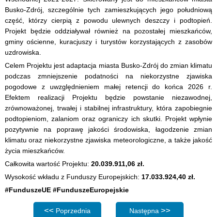
Busko-Zdrój, szczególnie tych zamieszkujących jego południową
część, którzy cierpią z powodu ulewnych deszczy i podtopień.
Projekt będzie oddziaływał również na pozostałej mieszkańców,
gminy ościenne, kuracjuszy i turystów korzystających z zasobów
uzdrowiska.
Celem Projektu jest adaptacja miasta Busko-Zdrój do zmian klimatu
podczas zmniejszenie podatności na niekorzystne zjawiska
pogodowe z uwzględnieniem małej retencji do końca 2026 r.
Efektem realizacji Projektu będzie powstanie niezawodnej,
zrównoważonej, trwałej i stabilnej infrastruktury, która zapobiegnie
podtopieniom, zalaniom oraz ograniczy ich skutki. Projekt wpłynie
pozytywnie na poprawę jakości środowiska, łagodzenie zmian
klimatu oraz niekorzystne zjawiska meteorologiczne, a także jakość
życia mieszkańców.
Całkowita wartość Projektu:
20.039.911,06 zł.
Wysokość wkładu z Funduszy Europejskich:
17.033.924,40 zł.
#FunduszeUE #FunduszeEuropejskie
Poprzednia strona: Spotkanie edukacyjne w ramach projek
Następna strona: Kolejne sp
Poprzednia
Następna