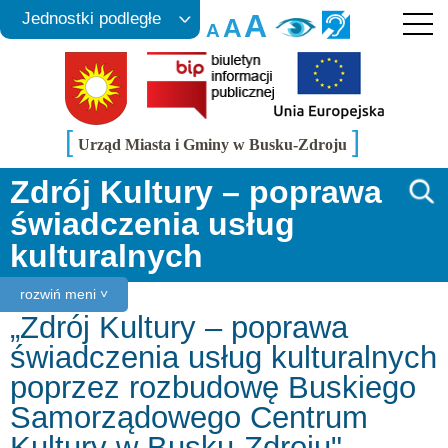
A
Jednostki podległe
A
A
[
]
Urząd Miasta i Gminy w Busku-Zdroju
Zdrój Kultury – poprawa
świadczenia usług
kulturalnych
rozwiń meni ˅
„Zdrój Kultury – poprawa
świadczenia usług kulturalnych
poprzez rozbudowę Buskiego
Samorządowego Centrum
Kultury w Busku-Zdroju"