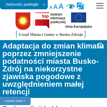
A
Jednostki podległe
A
A
[
]
Urząd Miasta i Gminy w Busku-Zdroju
Adaptacja do zmian klimatu
poprzez zmniejszenie
podatności miasta Busko-
Zdrój na niekorzystne
zjawiska pogodowe z
uwzględnieniem małej
retencji
rozwiń meni ˅