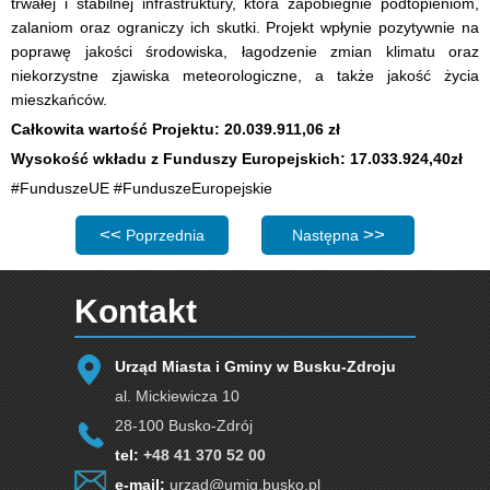
trwałej i stabilnej infrastruktury, która zapobiegnie podtopieniom,
zalaniom oraz ograniczy ich skutki. Projekt wpłynie pozytywnie na
poprawę jakości środowiska, łagodzenie zmian klimatu oraz
niekorzystne zjawiska meteorologiczne, a także jakość życia
mieszkańców.
Całkowita wartość Projektu: 20.039.911,06 zł
Wysokość wkładu z Funduszy Europejskich: 17.033.924,40zł
#FunduszeUE #FunduszeEuropejskie
Poprzednia strona: Mechanizm umożliwiający sygnalizow
Następna strona: Adaptacja 
Poprzednia
Następna
Kontakt
Urząd Miasta i Gminy w Busku-Zdroju
al. Mickiewicza 10
28-100 Busko-Zdrój
tel:
+48 41 370 52 00
e-mail:
urzad@umig.busko.pl