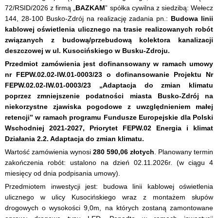
72/RSID/2026 z firmą „
BAZKAM
” spółka cywilna z siedzibą: Wełecz
144, 28-100 Busko-Zdrój na realizację zadania pn.:
Budowa linii
kablowej oświetlenia ulicznego na trasie realizowanych robót
związanych z budową/przebudową kolektora kanalizacji
deszczowej w ul. Kusocińskiego w Busku-Zdroju.
Przedmiot zamówienia jest dofinansowany w ramach umowy
nr FEPW.02.02-IW.01-0003/23 o dofinansowanie Projektu Nr
FEPW.02.02-IW.01-0003/23 „Adaptacja do zmian klimatu
poprzez zmniejszenie podatności miasta Busko-Zdrój na
niekorzystne zjawiska pogodowe z uwzględnieniem małej
retencji” w ramach programu Fundusze Europejskie dla Polski
Wschodniej 2021-2027, Priorytet FEPW.02 Energia i klimat
Działania 2.2. Adaptacja do zmian klimatu.
Wartość zamówienia wynosi
280 590,06 złotych
. Planowany termin
zakończenia robót: ustalono na dzień 02.11.2026r. (w ciągu 4
miesięcy od dnia podpisania umowy).
Przedmiotem inwestycji jest: budowa linii kablowej oświetlenia
ulicznego w ulicy Kusocińskiego wraz z montażem słupów
drogowych o wysokości 9,0m, na których zostaną zamontowane