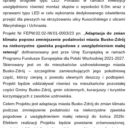
oprawy drogowe typu LED. Ponadto w ramach inwestycji
uwzględniono również montaż słupów o wysokości 6,0m wraz z
oprawami typu LED w celu wykonania dedykowanego oświetlenia
przejść dla pieszych na skrzyżowaniu ulicy Kusocińskiego z ulicami
Waryńskiego i Uchnasta.
Projekt Nr FEPW.02.02-IW.01-0003/23 pn. „
Adaptacja do zmian
klimatu poprzez zmniejszenie podatności miasta Busko-Zdrój
na niekorzystne zjawiska pogodowe z uwzględnieniem małej
retencji
” dofinansowany jest prze Unię Europejską w ramach
Programu Fundusze Europejskie dla Polski Wschodniej 2021-2027.
Skierowany jest on do mieszkańców uzdrowiskowego miasta
Busko-Zdrój – szczególnie zamieszkujących jego południową
część, którzy cierpią z powodu ulewnych deszczy i podtopień.
Projekt będzie oddziaływał również na mieszkańców pozostałej
części Gminy Busko-Zdrój, gmin ościennych, kuracjuszy i turystów
korzystających z zasobów uzdrowiska.
Celem Projektu jest adaptacja miasta Busko-Zdrój do zmian klimatu
podczas zmniejszenie podatności na niekorzystne zjawiska
pogodowe z uwzględnieniem małej retencji do końca 2026r.
Efektem realizacji Projektu będzie powstanie zrównoważonej,