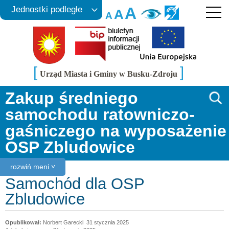
A
Jednostki podległe
A
A
[
]
Urząd Miasta i Gminy w Busku-Zdroju
Zakup średniego
samochodu ratowniczo-
gaśniczego na wyposażenie
OSP Zbludowice
rozwiń meni ˅
Samochód dla OSP
Zbludowice
Norbert Garecki
31 stycznia 2025