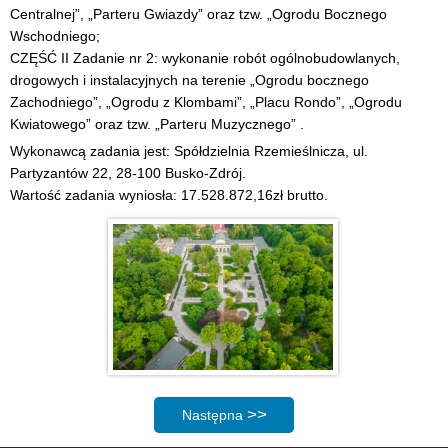
Centralnej”, „Parteru Gwiazdy” oraz tzw. „Ogrodu Bocznego
Wschodniego;
CZĘŚĆ II Zadanie nr 2: wykonanie robót ogólnobudowlanych,
drogowych i instalacyjnych na terenie „Ogrodu bocznego
Zachodniego”, „Ogrodu z Klombami”, „Placu Rondo”, „Ogrodu
Kwiatowego” oraz tzw. „Parteru Muzycznego” .
Wykonawcą zadania jest: Spółdzielnia Rzemieślnicza, ul.
Partyzantów 22, 28-100 Busko-Zdrój.
Wartość zadania wyniosła: 17.528.872,16zł brutto.
Następna strona: Park Zdrojowy Busko-Zd
Następna