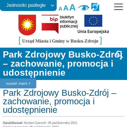
A
Jednostki podległe
A
A
[
]
Urząd Miasta i Gminy w Busku-Zdroju
Park Zdrojowy Busko-Zdrój
– zachowanie, promocja i
udostępnienie
rozwiń meni ˅
Park Zdrojowy Busko-Zdrój –
zachowanie, promocja i
udostępnienie
Norbert Garecki
05 października 2021