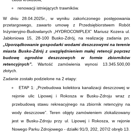
renowacji istniejących trawników.
W dniu 28.04.2025r., w wyniku zakończonego postępowania
przetargowego, zawarto umowę z Przedsiębiorstwem Robót
Inżynieryjno-Budowlanych „HYDROCOMPLEX” Mariusz Kozera ul.
Jabłoniowa 15, 28-100 Busko-Zdrój, na realizację zadania pn.
„Uporządkowanie gospodarki wodami deszczowymi na terenie
miasta Busko-Zdrój z uwzględnieniem małej retencji poprzez
budowę ogrodów deszczowych w formie zbiorników
retencyjnych”.
Wartość zamówienia wynosi 13.345.500,00
złotych.
Zadanie zostało podzielone na 2 etapy:
ETAP 1: „Przebudowa kolektora kanalizacji deszczowej w
rejonie ulic Lipowej i Rokosza w Busku-Zdroju wraz z
przebudową stawu rekreacyjnego na zbiornik retencyjny na
wody deszczowe”. Teren objęty zamówieniem zlokalizowany
jest w Busku-Zdroju przy ul. Lipowej i Rokosza, w rejonie
Nowego Parku Zdrojowego - działki 91/3, 202, 207/2 obręb 13.