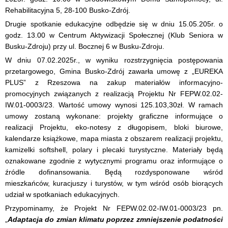
Rehabilitacyjna 5, 28-100 Busko-Zdrój.
Drugie spotkanie edukacyjne odbędzie się w dniu 15.05.205r. o
godz. 13.00 w Centrum Aktywizacji Społecznej (Klub Seniora w
Busku-Zdroju) przy ul. Bocznej 6 w Busku-Zdroju.
W dniu 07.02.2025r., w wyniku rozstrzygnięcia postępowania
przetargowego, Gmina Busko-Zdrój zawarła umowę z „EUREKA
PLUS” z Rzeszowa na zakup materiałów informacyjno-
promocyjnych związanych z realizacją Projektu Nr FEPW.02.02-
IW.01-0003/23. Wartość umowy wynosi 125.103,30zł. W ramach
umowy zostaną wykonane: projekty graficzne informujące o
realizacji Projektu, eko-notesy z długopisem, bloki biurowe,
kalendarze książkowe, mapa miasta z obszarem realizacji projektu,
kamizelki softshell, polary i plecaki turystyczne. Materiały będą
oznakowane zgodnie z wytycznymi programu oraz informujące o
źródle dofinansowania. Będą rozdysponowane wśród
mieszkańców, kuracjuszy i turystów, w tym wśród osób biorących
udział w spotkaniach edukacyjnych.
Przypominamy, że Projekt Nr FEPW.02.02-IW.01-0003/23 pn.
„
Adaptacja do zmian klimatu poprzez zmniejszenie podatności