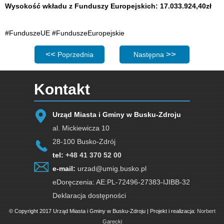
Wysokość wkładu z Funduszy Europejskich: 17.033.924,40zł
#FunduszeUE #FunduszeEuropejskie
Poprzednia strona: Spotkania edukacyjne dla mieszkań
Następna strona: Adaptacja 
Poprzednia
Następna
Kontakt
Urząd Miasta i Gminy w Busku-Zdroju
al. Mickiewicza 10
28-100 Busko-Zdrój
tel:
+48 41 370 52 00
e-mail:
urzad@umig.busko.pl
eDoręczenia: AE:PL-72496-27383-IJIBB-32
Deklaracja dostępności
© Copyright 2017 Urząd Miasta i Gminy w Busku-Zdroju | Projekt i realizacja:
Norbert
Garecki