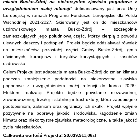
miasta Busko-Zdrój na niekorzystne zjawiska pogodowe z
uwzględnieniem małej retencji
” dofinansowany jest prze Unię
Europejską w ramach Programu Fundusze Europejskie dla Polski
Wschodniej 2021-2027. Skierowany jest on do mieszkańców
uzdrowiskowego miasta Busko-Zdrój – szczególnie
zamieszkujących jego południową część, którzy cierpią z powodu
ulewnych deszczy i podtopień. Projekt będzie oddziaływał również
na mieszkańców pozostałej części Gminy Busko-Zdrój, gmin
ościennych, kuracjuszy i turystów korzystających z zasobów
uzdrowiska..
Celem Projektu jest adaptacja miasta Busko-Zdrój do zmian klimatu
podczas zmniejszenie podatności na niekorzystne zjawiska
pogodowe z uwzględnieniem małej retencji do końca 2026r.
Efektem realizacji Projektu będzie powstanie niezawodnej,
zrównoważonej, trwałej i stabilnej infrastruktury, która zapobiegnie
podtopieniom, zalaniom oraz ograniczy ich skutki. Projekt wpłynie
pozytywnie na poprawę jakości środowiska, łagodzenie zmian
klimatu oraz niekorzystne zjawiska meteorologiczne, a także jakość
życia mieszkańców.
Całkowita wartość Projektu: 20.039.911,06zł