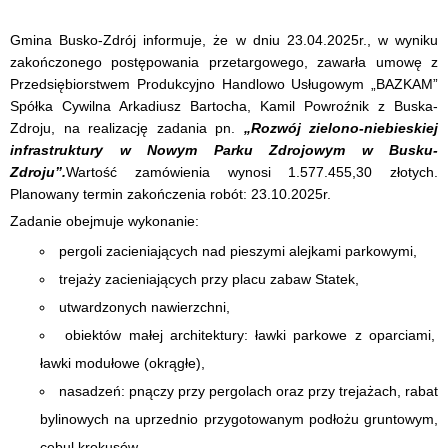
Gmina Busko-Zdrój informuje, że w dniu 23.04.2025r., w wyniku
zakończonego postępowania przetargowego, zawarła umowę z
Przedsiębiorstwem Produkcyjno Handlowo Usługowym „BAZKAM”
Spółka Cywilna Arkadiusz Bartocha, Kamil Powroźnik z Buska-
Zdroju, na realizację zadania pn.
„Rozwój zielono-niebieskiej
infrastruktury w Nowym Parku Zdrojowym w Busku-
Zdroju”
.
Wartość zamówienia wynosi 1.577.455,30 złotych.
Planowany termin zakończenia robót: 23.10.2025r.
Zadanie obejmuje wykonanie:
pergoli zacieniających nad pieszymi alejkami parkowymi,
trejaży zacieniających przy placu zabaw Statek,
utwardzonych nawierzchni,
obiektów małej architektury: ławki parkowe z oparciami,
ławki modułowe (okrągłe),
nasadzeń: pnączy przy pergolach oraz przy trejażach, rabat
bylinowych na uprzednio przygotowanym podłożu gruntowym,
cebul krokusów,