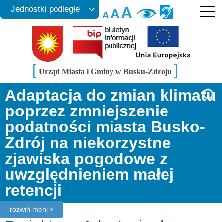
A
Jednostki podległe
A
A
[
]
Urząd Miasta i Gminy w Busku-Zdroju
Adaptacja do zmian klimatu
poprzez zmniejszenie
podatności miasta Busko-
Zdrój na niekorzystne
zjawiska pogodowe z
uwzględnieniem małej
retencji
rozwiń meni ˅