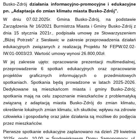
Busko-Zdrój
działania informacyjno-promocyjne i edukacyjne
pn. „Adaptacja do zmian klimatu miasta Busko-Zdrój”.
W dniu 07.02.2025r. Gmina Busko-Zdrój, na podstawie
Zarządzenia Nr 16/2021 Burmistrza Miasta i Gminy Busko-Zdrój z
dnia 15 stycznia 2021r., podpisała umowę ze Stowarzyszeniem
„Bliżej Potrzeb” z Siesławic w zakresie przeprowadzenia działań
edukacyjnych związanych z realizacją Projektu Nr FEPW.02.02-
IW.01-0003/23. Wartość umowy wynosi 26.800,00zł.
W jej zakresie ujęto: opracowanie prezentacji multimedialnej,
przeprowadzenie 6 spotkań edukacyjnych oraz opracowanie
projektów graficznych informujących o przedmiotowych
spotkaniach. Spotkania będą prowadzone w latach 2025-2026.
Dedykowane są mieszkańcom miasta i gminy Busko-Zdrój;
spotkania mają na celu zapoznanie mieszkańców z problematyką
związaną z adaptacją miasta Busko-Zdrój do zmian klimatu,
określenie lokalnych zmian klimatu, ich skutków, wpływu na zdrowie
człowieka i gospodarkę oraz jakie działania są możliwe do podjęcia
przez mieszkańców.
Pierwsze spotkanie edukacyjne zaplanowano na dzień 29 kwietnia
2025r. godz. 10.00 w Środowiskowym Domu Samopomocy, ul.