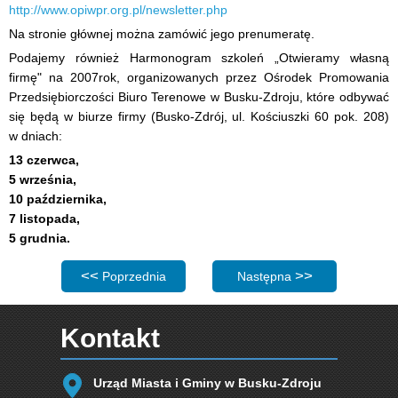
http://www.opiwpr.org.pl/newsletter.php
Na stronie głównej można zamówić jego prenumeratę.
Podajemy również Harmonogram szkoleń „Otwieramy własną
firmę" na 2007rok, organizowanych przez Ośrodek Promowania
Przedsiębiorczości Biuro Terenowe w Busku-Zdroju, które odbywać
się będą w biurze firmy (Busko-Zdrój, ul. Kościuszki 60 pok. 208)
w dniach:
13 czerwca,
5 września,
10 października,
7 listopada,
5 grudnia.
Poprzednia strona: Aktualności - 2007.06.04
Następna strona: Aktualnośc
Poprzednia
Następna
Kontakt
Urząd Miasta i Gminy w Busku-Zdroju