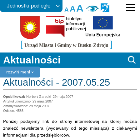
A
Jednostki podległe
A
A
[
]
Urząd Miasta i Gminy w Busku-Zdroju
Aktualności
rozwiń meni ˅
Aktualności - 2007.05.25
Norbert Garecki
29 maja 2007
Artykuł utworzono: 29 maja 2007
Zmodyfikowano: 29 maja 2007
Odsłon: 4586
Poniżej podajemy link do strony internetowej na której można
znaleźć newslettera (wydawany od tego miesiąca) z ciekawymi
informacjami dla przedsiębiorców.