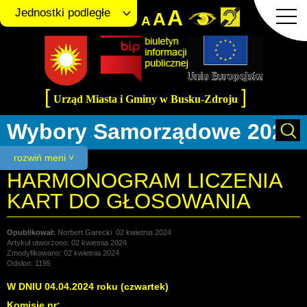
A
Jednostki podległe
A
A
[
]
Urząd Miasta i Gminy w Busku-Zdroju
Wybory Samorządowe 2024
rozwiń meni ˅
HARMONOGRAM LICZENIA
KART DO GŁOSOWANIA
Norbert Garecki
02 kwietnia 2024
Artykuł utworzono: 02 kwietnia 2024
Zmodyfikowano: 02 kwietnia 2024
Odsłon: 1195
W DNIU 04.04.2024 roku (czwartek)
Komisje nr: