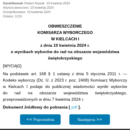
Robert Nowak
10 kwietnia 2024
Artykuł utworzono: 10 kwietnia 2024
Zmodyfikowano: 10 kwietnia 2024
Odsłon: 1219
OBWIESZCZENIE
KOMISARZA WYBORCZEGO
W KIELCACH I
z dnia 10 kwietnia 2024 r.
o wynikach wyborów do rad na obszarze województwa
świętokrzyskiego
[WYCIĄG]
Na podstawie art. 168 § 1 ustawy z dnia 5 stycznia 2011 r. —
Kodeks wyborczy (Dz. U. z 2023 r. poz. 2408) Komisarz Wyborczy
w Kielcach I podaje do publicznej wiadomości wyniki wyborów
do rad na obszarze województwa świętokrzyskiego,
przeprowadzonych w dniu 7 kwietnia 2024 r.
Dokument źródłowy do pobrania [
pdf
].
Poprzednia strona: OBWIESZCZENIE KOMISARZA WYBORCZ
Następna strona: PROTOKÓ
Poprzednia
Następna