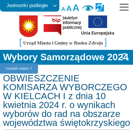
A
Jednostki podległe
A
A
[
]
Urząd Miasta i Gminy w Busku-Zdroju
Wybory Samorządowe 2024
rozwiń meni ˅
OBWIESZCZENIE
KOMISARZA WYBORCZEGO
W KIELCACH I z dnia 10
kwietnia 2024 r. o wynikach
wyborów do rad na obszarze
województwa świętokrzyskiego