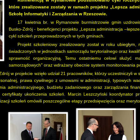
Konferencją w Rymanowie podsumowano cykl rocznych 
które zrealizowane zostały w ramach projektu „Lepsza admi
Szkołę Informatyki i Zarządzania w Rzeszowie.
17 kwietnia br. w Rymanowie burmistrzowie gmin uzdrowis
Busko-Zdrój - beneficjenci projektu „Lepsza administracja –lepsze
cykl szkoleń przeprowadzonych w tych gminach.
Projekt szkoleniowy zrealizowany został w roku ubiegłym, 
świadczonych w jednostkach samorządu terytorialnego oraz kwalif
sprawność organizacyjną. Temu ostatniemu celowi służyć 
samorządowych" oraz wdrażany obecnie system monitorowania pozio
drój w projekcie wzięło udział 21 pracowników, którzy uczestniczyli w
ersonalnej, prawa cywilnego z umowami w administracji, typowych wa
ia administracyjnego, budżetu zadaniowego oraz zarządzania finan
certyfikaty ukończenia szkoleń. Marcin Leszczyński koordynator pr
nizacji szkoleń omówili poszczególne etapy przedsięwzięcia oraz meryt