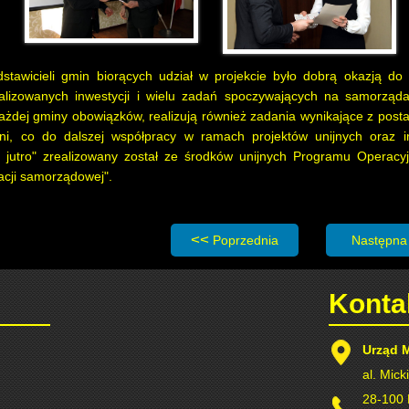
dstawicieli gmin biorących udział w projekcie było dobrą okazją d
realizowanych inwestycji i wielu zadań spoczywających na samorzą
żdej gminy obowiązków, realizują również zadania wynikające z post
dni, co do dalszej współpracy w ramach projektów unijnych oraz i
ze jutro" zrealizowany został ze środków unijnych Programu Operac
acji samorządowej".
Poprzednia strona: Interesanci oceni
Następna 
Poprzednia
Następna
Konta
Urząd 
al. Mick
28-100 