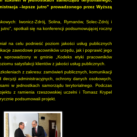
szkoleń w jednostkach samorządu terytorialnego,
nistracja –lepsze jutro" prowadzonego przez Wyższą
kowych: Iwonicz-Zdrój, Solina, Rymanów, Solec-Zdrój i
 jutro", spotkali się na konferencji podsumowującej roczny
miał na celu podnieść poziom jakości usług publicznych
ikacje zawodowe pracowników urzędu, jak i poprawić jego
ma wprowadzony w gminie „Kodeks etyki pracowników
mu satysfakcji klientów z jakości usług publicznych.
 szkoleniach z zakresu: zamówień publicznych, komunikacji
d decyzji administracyjnych, ochrony danych osobowych,
sami w jednostkach samorządu terytorialnego. Podczas
ojektu z ramienia rzeszowskiej uczelni i Tomasz Krypel
orycznie podsumowali projekt.