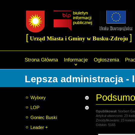
[
]
Urząd Miasta i Gminy w Busku-Zdroju
Strona Główna
Informacje
Ogłoszenia
Pra
Lepsza administracja - 
Podsumow
Wybory
LOP
Norbert Ga
Artykuł utworzono: 23 kwie
Goniec Buski
Zmodyfikowano: 23 kwietn
Odsłon: 5165
Leader +