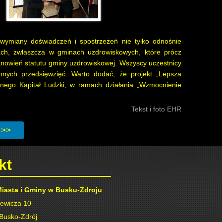
o wymiany doświadczeń i spostrzeżeń nie tylko odnośnie
dach, zwłaszcza w gminach uzdrowiskowych, które prócz
anowień statutu gminy uzdrowiskowej. Wszyscy uczestnicy
nnych przedsięwzięć. Warto dodać, że projekt „Lepsza
yjnego Kapitał Ludzki, w ramach działania „Wzmocnienie
Tekst i foto EHR
ają pracowników buskiego ratusza
strona: Szkolenia w miejskim ratuszu
kt
Miasta i Gminy w Busku-Zdroju
iewicza 10
Busko-Zdrój