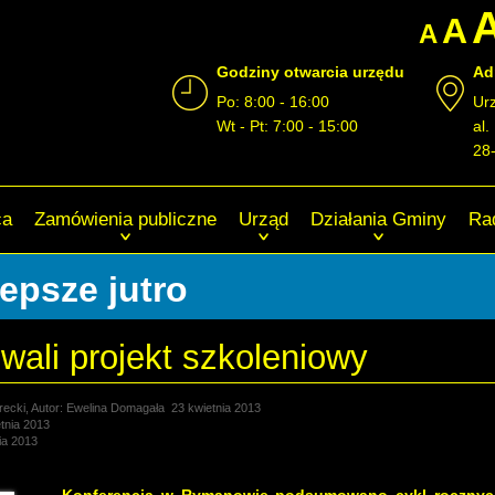
A
A
Godziny otwarcia urzędu
Ad
Po: 8:00 - 16:00
Ur
Wt - Pt: 7:00 - 15:00
al.
28
ca
Zamówienia publiczne
Urząd
Działania Gminy
Ra
lepsze jutro
ali projekt szkoleniowy
recki, Autor: Ewelina Domagała
23 kwietnia 2013
tnia 2013
ia 2013