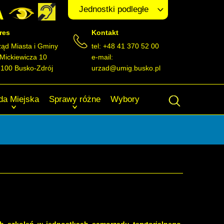
A
Jednostki podległe
res
Kontakt
ząd Miasta i Gminy
tel: +48 41 370 52 00
 Mickiewicza 10
e-mail:
-100 Busko-Zdrój
urzad@umig.busko.pl
da Miejska
Sprawy różne
Wybory